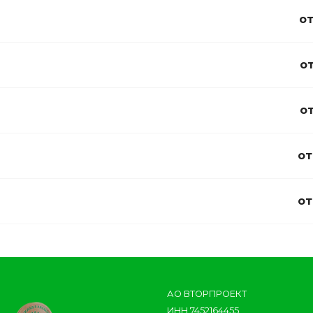
от
от
от
от
от
АО ВТОРПРОЕКТ
ИНН 7452164455